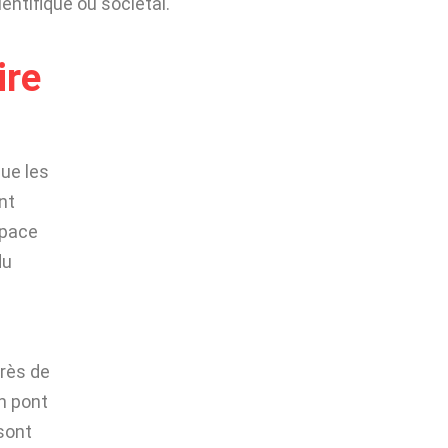
entifique ou sociétal.
ire
que les
nt
space
du
près de
n pont
 sont