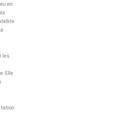
ieu en
ils
tellite
la
r les
e. Elle
s
station