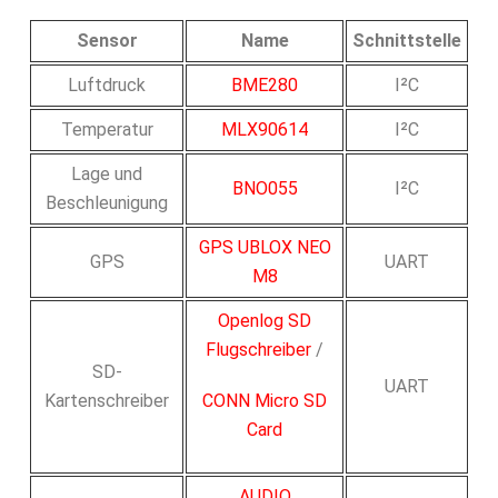
Sensor
Name
Schnittstelle
Luftdruck
BME280
I²C
Temperatur
MLX90614
I²C
Lage und
BNO055
I²C
Beschleunigung
GPS UBLOX NEO
GPS
UART
M8
Openlog SD
Flugschreiber
/
SD-
UART
Kartenschreiber
CONN Micro SD
Card
AUDIO